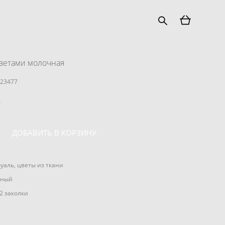
цветами молочная
723477
.
ДОБАВИТЬ В КОРЗИНУ
уаль, цветы из ткани
чный
2 заколки