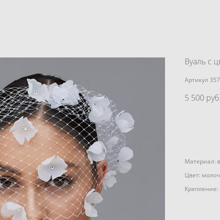
Вуаль с 
Артикул 35
5 500 pуб
Материал: в
Цвет: моло
Крепление: 