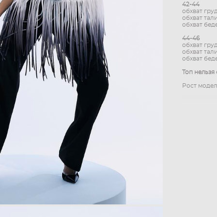
42-44
обхват гру
обхват тал
обхват бед
44-46
обхват гру
обхват тал
обхват бед
Топ нельзя 
Рост модел