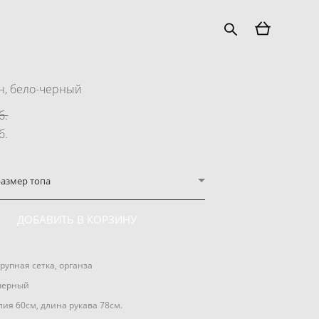
н, бело-черный
б.
б.
азмер топа
ДОБАВИТЬ В КОРЗИНУ
рупная сетка, органза
-черный
ия 60см, длина рукава 78см.