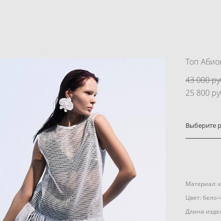
Топ Абио
43 000 pу
25 800 pу
Выберите р
Материал: к
Цвет: бело
Длина издел