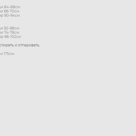
ди 84-88см
ии 66-70см
ер 90-94см
ди 92-98см
ии 74-78см
ер 98-102см
стирать и отпаривать.
и 175см.