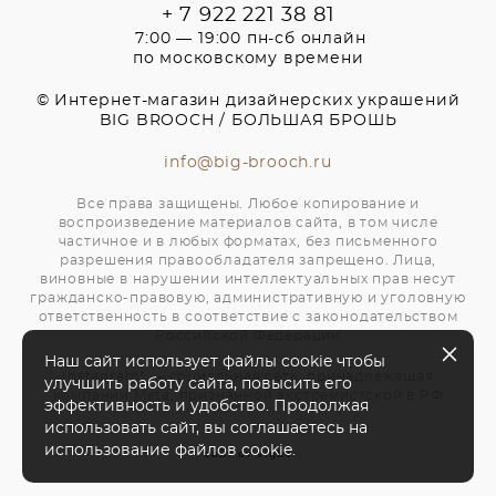
+ 7 922 221 38 81
7:00 — 19:00 пн-сб онлайн
по московскому времени
© Интернет-магазин дизайнерских украшений
BIG BROOCH / БОЛЬШАЯ БРОШЬ
info@big-brooch.ru
Все права защищены. Любое копирование и
воспроизведение материалов сайта, в том числе
частичное и в любых форматах, без письменного
разрешения правообладателя запрещено. Лица,
виновные в нарушении интеллектуальных прав несут
гражданско-правовую, административную и уголовную
ответственность в соответствие с законодательством
Российской Федерации
Наш сайт использует файлы cookie чтобы
Instagram* — социальная сеть, принадлежащая
улучшить работу сайта, повысить его
компании Meta, признанной экстремистской в РФ
эффективность и удобство. Продолжая
использовать сайт, вы соглашаетесь на
использование файлов cookie.
сайт от vigbo