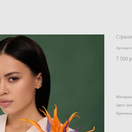
Стрели
Артикул 
7 500 p
Материа
Цвет: зе
Креплени