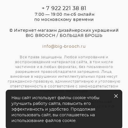
+ 7 922 221 38 81
7:00 — 19:00 пн-сб онлайн
по московскому времени
© Интернет-магазин дизайнерских украшений
BIG BROOCH / БОЛЬШАЯ БРОШЬ
info@big-brooch.ru
Все права защищены. Любое копирование и
воспроизведение материалов сайта, в том числе
частичное и в любых форматах, без письменного
разрешения правообладателя запрещено. Лица,
виновные в нарушении интеллектуальных прав несут
гражданско-правовую, административную и уголовную
ответственность в соответствие с законодательством
Российской Федерации
Наш сайт использует файлы cookie чтобы
Instagram* — социальная сеть, принадлежащая
улучшить работу сайта, повысить его
компании Meta, признанной экстремистской в РФ
эффективность и удобство. Продолжая
использовать сайт, вы соглашаетесь на
использование файлов cookie.
сайт от vigbo