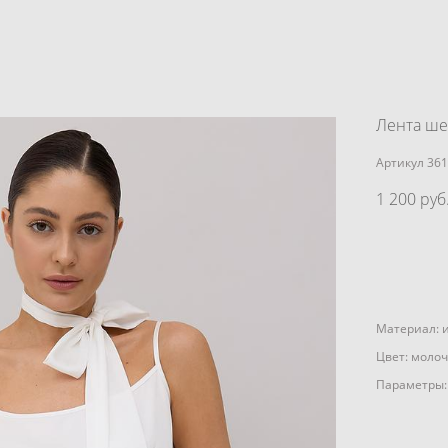
Лента ше
Артикул 36
1 200 pуб
Материал: 
Цвет: моло
Параметры: