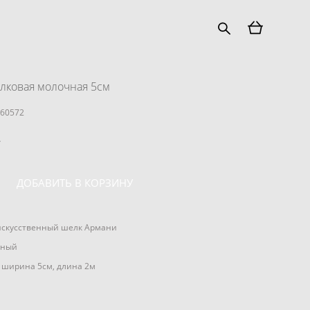
лковая молочная 5см
160572
.
ДОБАВИТЬ В КОРЗИНУ
искусcтвенный шелк Армани
чный
 ширина 5см, длина 2м