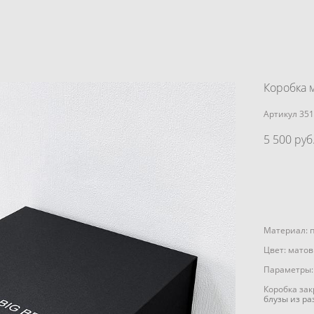
Коробка 
Артикул 35
5 500 pуб
Материал: 
Цвет: мато
Параметры:
Коробка за
блузы из ра