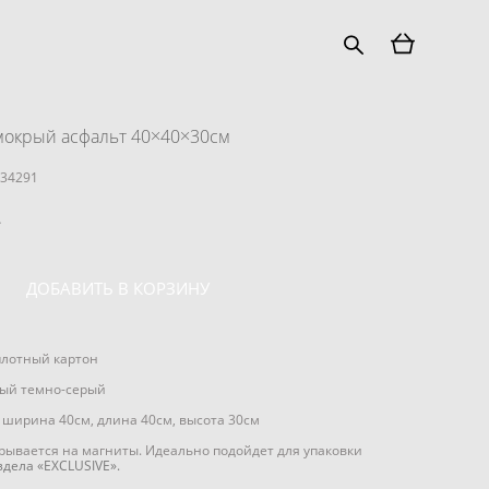
мокрый асфальт 40×40×30см
134291
.
ДОБАВИТЬ В КОРЗИНУ
плотный картон
вый темно-серый
 ширина 40см, длина 40см, высота 30см
крывается на магниты. Идеально подойдет для упаковки
здела «EXCLUSIVE».