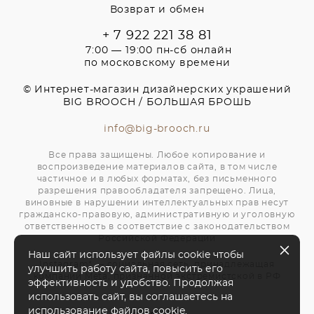
Возврат и обмен
+ 7 922 221 38 81
7:00 — 19:00 пн-сб онлайн
по московскому времени
© Интернет-магазин дизайнерских украшений
BIG BROOCH / БОЛЬШАЯ БРОШЬ
info@big-brooch.ru
Все права защищены. Любое копирование и
воспроизведение материалов сайта, в том числе
частичное и в любых форматах, без письменного
разрешения правообладателя запрещено. Лица,
виновные в нарушении интеллектуальных прав несут
гражданско-правовую, административную и уголовную
ответственность в соответствие с законодательством
Российской Федерации
Наш сайт использует файлы cookie чтобы
Instagram* — социальная сеть, принадлежащая
улучшить работу сайта, повысить его
компании Meta, признанной экстремистской в РФ
эффективность и удобство. Продолжая
использовать сайт, вы соглашаетесь на
использование файлов cookie.
сайт от vigbo