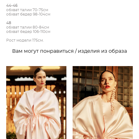
44-46
обхват талии 70-75см
обхват бедер 98-104см
48
обхват талии 80-84см
обхват бедер 106-110см
Рост модели 175см.
Вам могут понравиться / изделия из образа